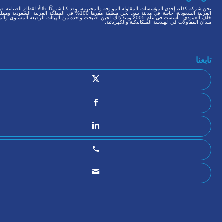
نحن شركة كفاء، إحدى المؤسسات المقاولة الموثوقة والمحترمة، وقد كنا شريكًا فعّالًا لقطاع الصناعة ف
العربية السعودية، خاصة في مدينة ينبع. نحن منظمة مقرها 100% في المملكة العربية الس
خلف العمودي. تأسست في عام 2005 ومنذ ذلك الحين أصبحت واحدة من الهيئات الرفيعة المستوى 
ميدان المقاولات في الهندسة الميكانيكية والكهربائية.
تابعنا