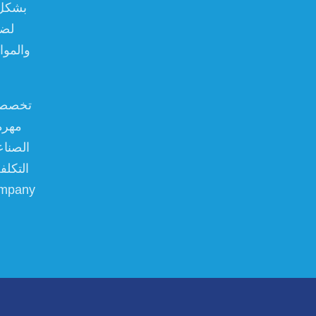
بشكل ج
لضم
والموا
تخصصنا
مهرة
الصناع
التكلف