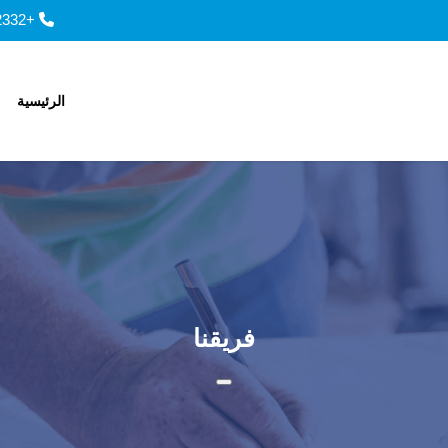
+966143252332, +966143901557
الرئيسية
فريقنا