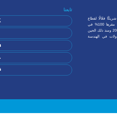
تابعنا
كًا فعّالًا لقطاع
الصناعة في المملكة العربية السعودية، خاصة في مدينة ينبع. نحن منظمة مقرها 100% في
المملكة العربية السعودية ومملوكة للسيد خلف العمودي. تأسست في عام 2005 ومنذ ذلك الحين
ولات في الهندسة