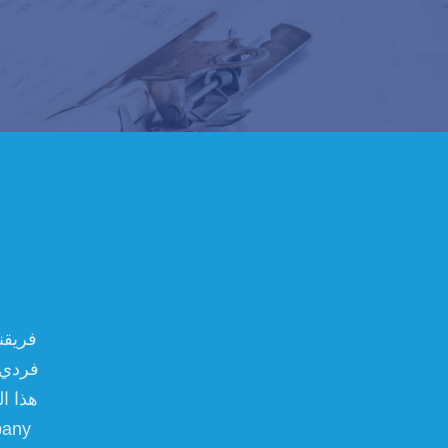
فريقن
فردي،
هذا ا