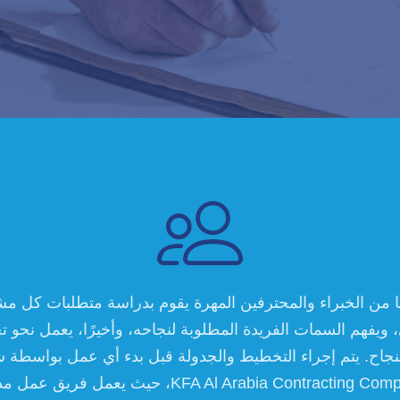

ا من الخبراء والمحترفين المهرة يقوم بدراسة متطلبات كل م
 ويفهم السمات الفريدة المطلوبة لنجاحه، وأخيرًا، يعمل نحو ت
لنجاح. يتم إجراء التخطيط والجدولة قبل بدء أي عمل بواسطة 
KFA Al Arabia Contracting Company، حيث يعمل فريق ع