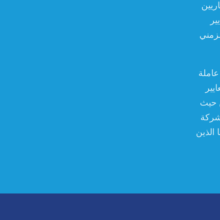
اريين
ير
لزمني
عاملة
يير
ن حيث
 شركة
عملائنا الذين