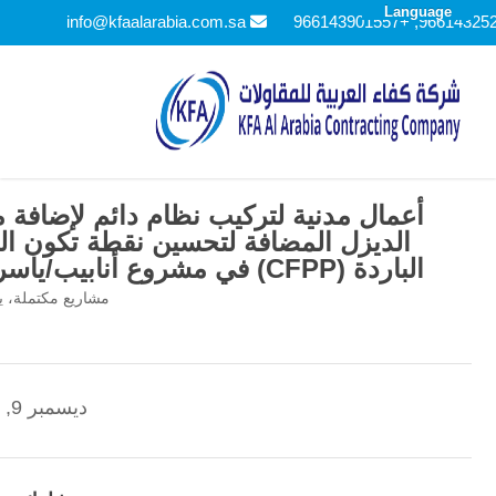
Language
info@kfaalarabia.com.sa
أعمال مدنية لتركيب نظام دائم لإضافة م
الديزل المضافة لتحسين نقطة تكون ال
الباردة (CFPP) في مشروع أنابيب/ياسرف.
مشاريع مكتملة
،
ي
ديسمبر 9, 2023