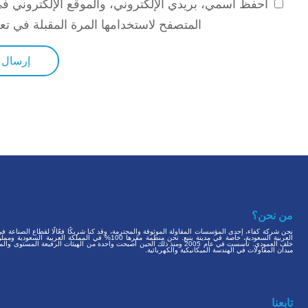
احفظ اسمي، بريدي الإلكتروني، والموقع الإلكتروني ف
المتصفح لاستخدامها المرة المقبلة في تع
من نحن؟
نحن شركة كفاء، إحدى المؤسسات المقاولة الموثوقة والمحترمة، وقد كنا شريكًا فعّالًا لقطاع الصناعة ف
العربية السعودية، خاصة في مدينة ينبع. نحن منظمة مقرها 100% في المملكة العربية الس
خلف العمودي. تأسست في عام 2005 ومنذ ذلك الحين أصبحت واحدة من الهيئات الرفيعة المستوى 
ميدان المقاولات في الهندسة الميكانيكية والكهربائية.
تابعنا