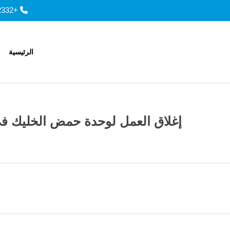
+966143252332, +966143901557
الرئيسية
إغلاق العمل لوحدة حمض الخليك في مصنع ابن 