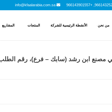
info@kfaalarabia.com.sa
من نحن
الأنشطة الرئيسية للشركة
المنتجات
المشاريع
رشد (سابك – فرع)، رقم الطلب: 4500842342 – فبراير 010