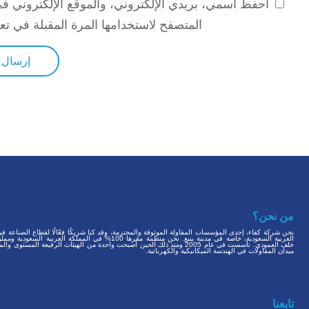
احفظ اسمي، بريدي الإلكتروني، والموقع الإلكتروني ف
المتصفح لاستخدامها المرة المقبلة في تع
من نحن؟
نحن شركة كفاء، إحدى المؤسسات المقاولة الموثوقة والمحترمة، وقد كنا شريكًا فعّالًا لقطاع الصناعة ف
العربية السعودية، خاصة في مدينة ينبع. نحن منظمة مقرها 100% في المملكة العربية الس
خلف العمودي. تأسست في عام 2005 ومنذ ذلك الحين أصبحت واحدة من الهيئات الرفيعة المستوى 
ميدان المقاولات في الهندسة الميكانيكية والكهربائية.
تابعنا