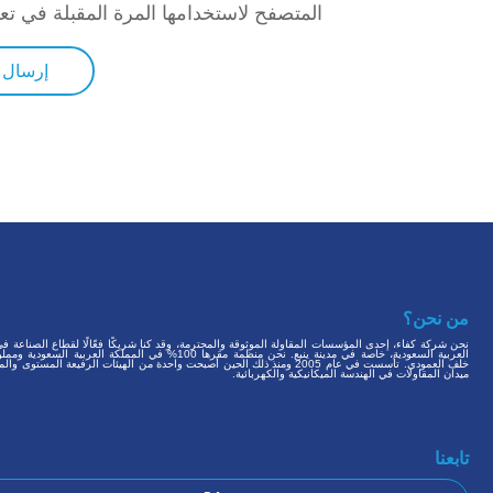
المتصفح لاستخدامها المرة المقبلة في تع
من نحن؟
نحن شركة كفاء، إحدى المؤسسات المقاولة الموثوقة والمحترمة، وقد كنا شريكًا فعّالًا لقطاع الصناعة ف
العربية السعودية، خاصة في مدينة ينبع. نحن منظمة مقرها 100% في المملكة العربية الس
خلف العمودي. تأسست في عام 2005 ومنذ ذلك الحين أصبحت واحدة من الهيئات الرفيعة المستوى 
ميدان المقاولات في الهندسة الميكانيكية والكهربائية.
تابعنا