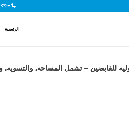
+966143252332, +966143901557
الرئيسية
ة للقابضين – تشمل المساحة، والتسوية، ونقل 